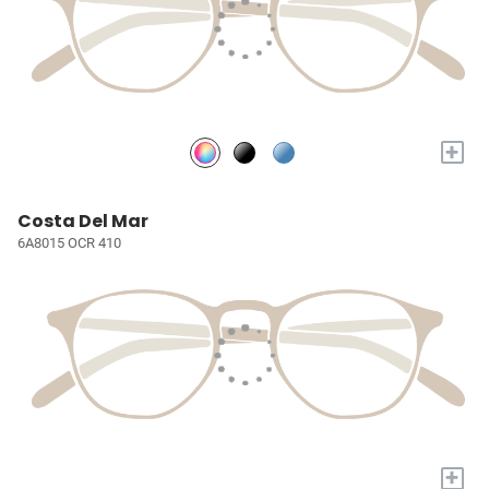
+
Costa Del Mar
6A8015 OCR 410
+