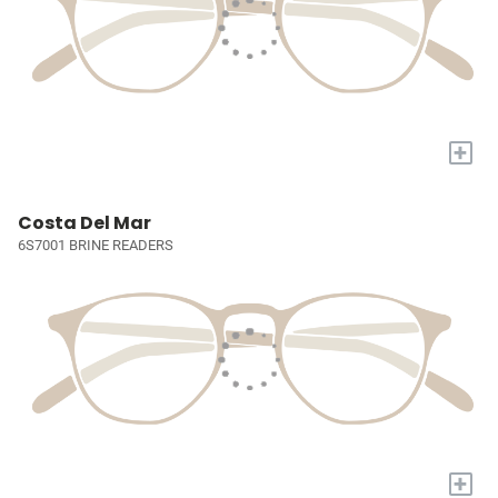
+
Costa Del Mar
6S7001 BRINE READERS
+