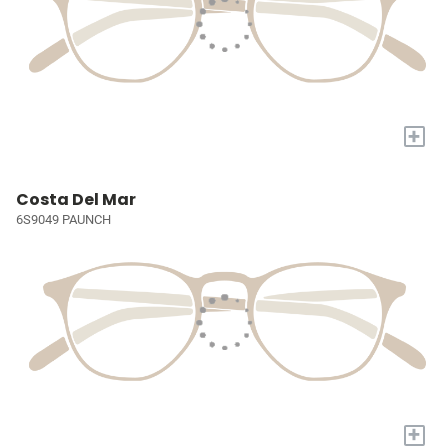
+
Costa Del Mar
6S9049 PAUNCH
+