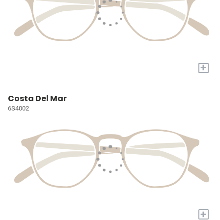
+
Costa Del Mar
6S4002
+