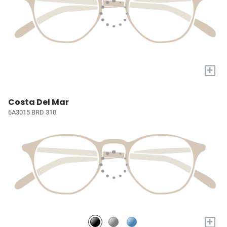
+
Costa Del Mar
6A3015 BRD 310
+