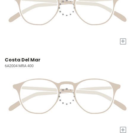
+
Costa Del Mar
6A2004 MRA 400
+