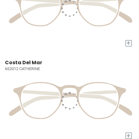
+
Costa Del Mar
6S2012 CATHERINE
+