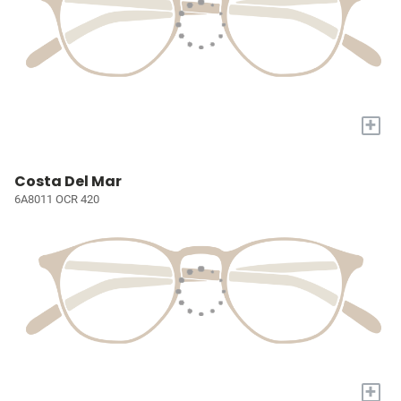
+
Costa Del Mar
6A8011 OCR 420
+