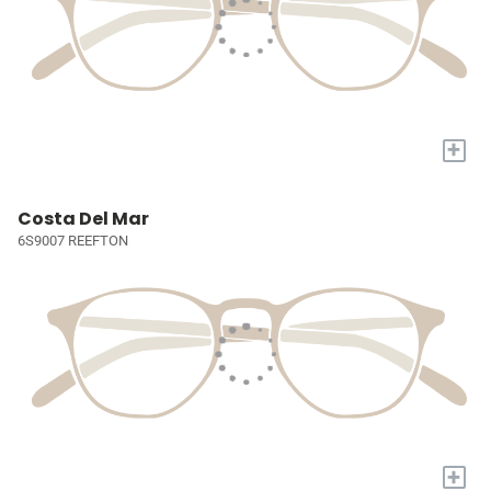
+
Costa Del Mar
6S9007 REEFTON
+