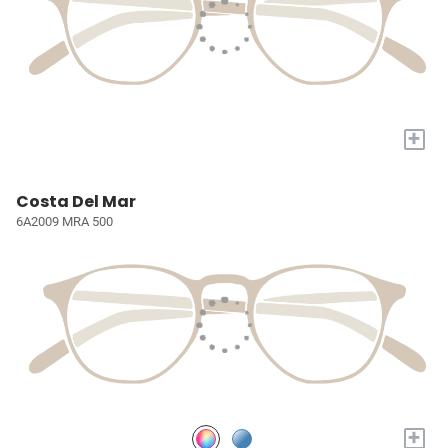
+
Costa Del Mar
6A2009 MRA 500
+