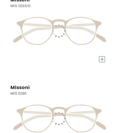
MIS 0265/G
+
Missoni
MIS 0280