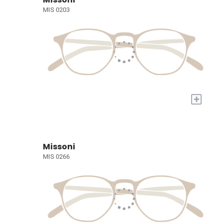
MIS 0203
+
Missoni
MIS 0266