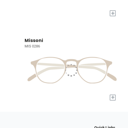
+
Missoni
MIS 0286
+
Quick Links